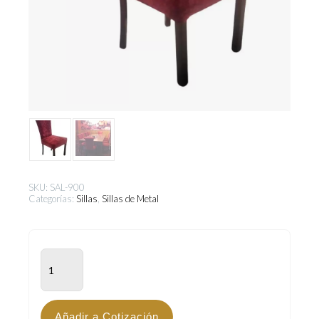
SKU:
SAL-900
Categorías:
Sillas
,
Sillas de Metal
SAL-
900
cantidad
Añadir a Cotización