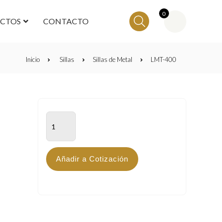
0
ECTOS
CONTACTO
Inicio
Sillas
Sillas de Metal
LMT-400
LMT-
400
cantidad
Añadir a Cotización