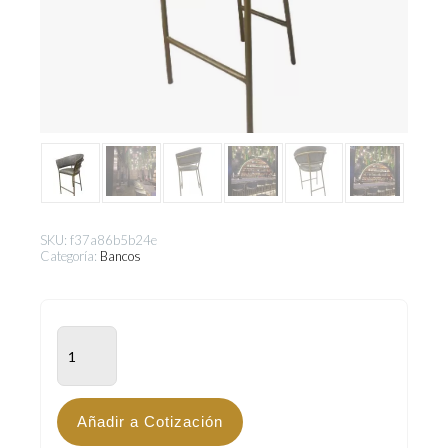
SKU:
f37a86b5b24e
Categoría:
Bancos
BAR-
700
cantidad
Añadir a Cotización