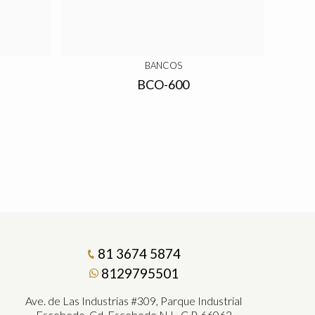
BANCOS
BCO-600
81 3674 5874
8129795501
Ave. de Las Industrias #309, Parque Industrial
Escobedo, Cd. Escobedo N.L. C.P. 66062