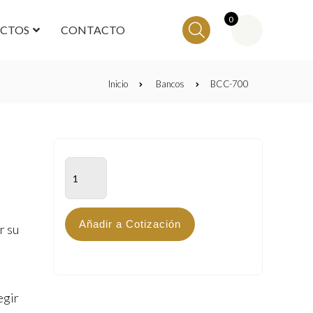
0
ECTOS
CONTACTO
Inicio
Bancos
BCC-700
BCC-
700
cantidad
Añadir a Cotización
r su
egir