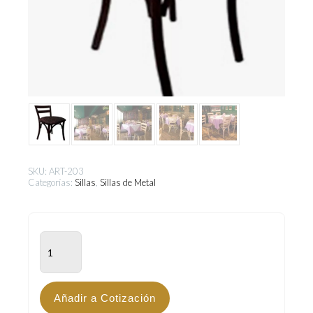
SKU:
ART-203
Categorías:
Sillas
,
Sillas de Metal
ART-
203
cantidad
Añadir a Cotización