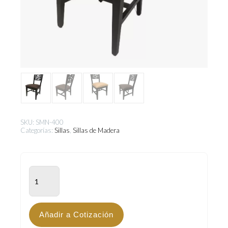
SKU:
SMN-400
Categorías:
Sillas
,
Sillas de Madera
SMN-
400
cantidad
Añadir a Cotización