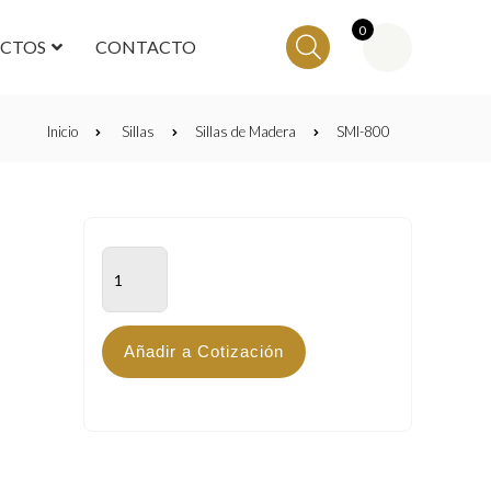
0
ECTOS
CONTACTO
Inicio
Sillas
Sillas de Madera
SMI-800
SMI-
800
cantidad
Añadir a Cotización