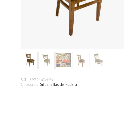
SKU:
89724a0afffb
Categorías:
Sillas
,
Sillas de Madera