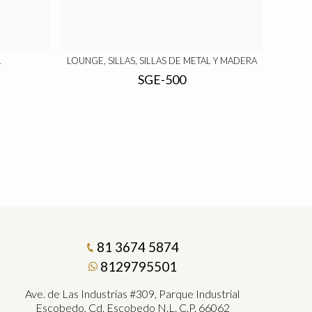
L
LOUNGE, SILLAS, SILLAS DE METAL Y MADERA
SGE-500
81 3674 5874
8129795501
Ave. de Las Industrias #309, Parque Industrial
Escobedo, Cd. Escobedo N.L. C.P. 66062