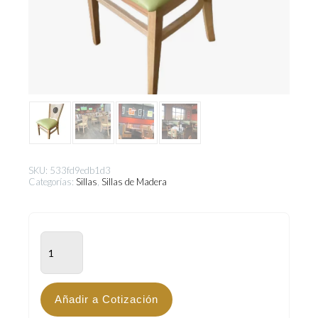
SKU:
533fd9edb1d3
Categorías:
Sillas
,
Sillas de Madera
SBF-
400
cantidad
Añadir a Cotización