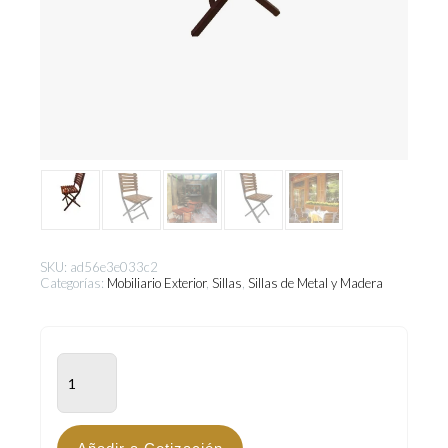
SKU:
ad56e3e033c2
Categorías:
Mobiliario Exterior
,
Sillas
,
Sillas de Metal y Madera
PLZ-
200
cantidad