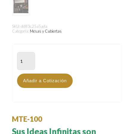
SKU:
dd83c25a5ada
Categoría:
Mesas y Cubiertas
MTE-
100
cantidad
Añadir a Cotización
MTE-100
Sus Ideas Infinitas son