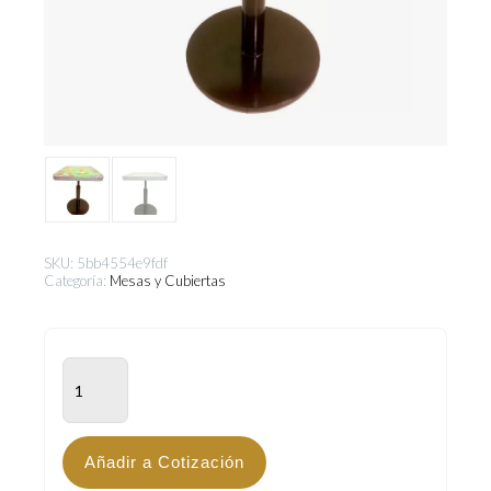
SKU:
5bb4554e9fdf
Categoría:
Mesas y Cubiertas
MKM-
500
cantidad
Añadir a Cotización