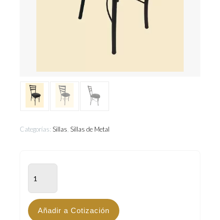
Categorías:
Sillas
,
Sillas de Metal
LVP-
203
cantidad
Añadir a Cotización