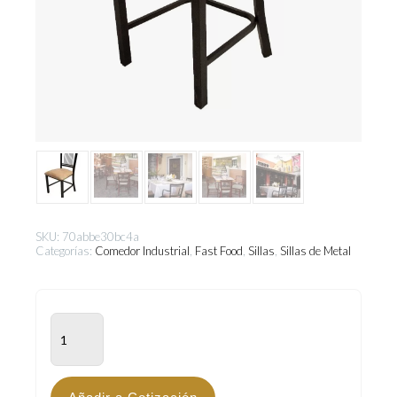
SKU:
70abbe30bc4a
Categorías:
Comedor Industrial
,
Fast Food
,
Sillas
,
Sillas de Metal
DNT-
205
cantidad