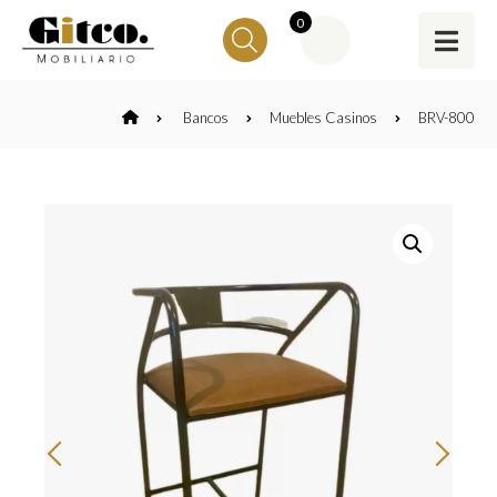
0
Bancos
Muebles Casinos
BRV-800