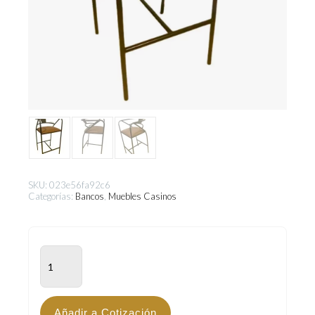
SKU:
023e56fa92c6
Categorías:
Bancos
,
Muebles Casinos
BRV-
800
cantidad
Añadir a Cotización