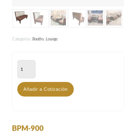
Categorías:
Booths
,
Lounge
BPM-
900
cantidad
Añadir a Cotización
BPM-900