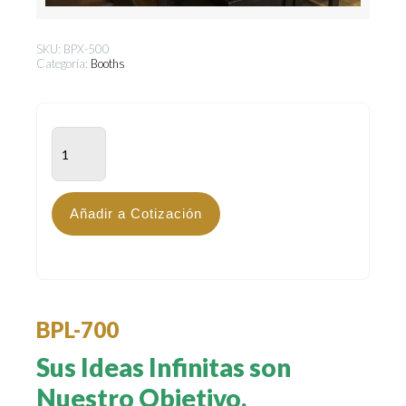
SKU:
BPX-500
Categoría:
Booths
BPL-
700
cantidad
Añadir a Cotización
BPL-700
Sus Ideas Infinitas son
Nuestro Objetivo.