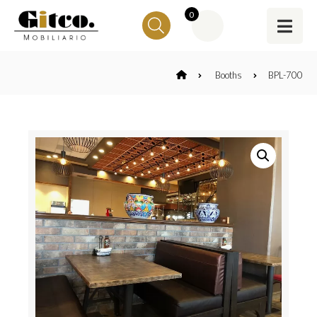
0
Booths
BPL-700