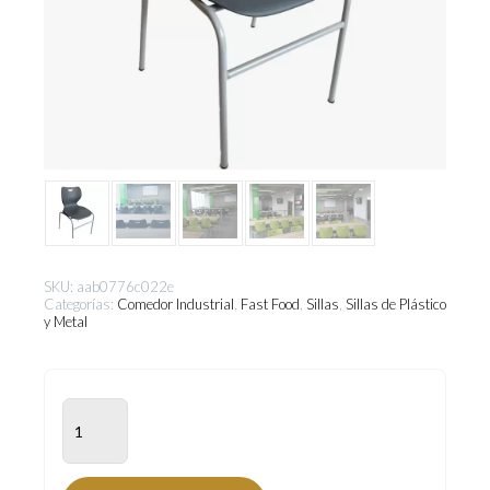
SKU:
aab0776c022e
Categorías:
Comedor Industrial
,
Fast Food
,
Sillas
,
Sillas de Plástico
y Metal
ALN-
300
cantidad