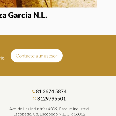
a Garcia N.L.
Contacte a un asesor
io.
81 3674 5874
8129795501
Ave. de Las Industrias #309, Parque Industrial
Escobedo, Cd. Escobedo N.L. C.P. 66062