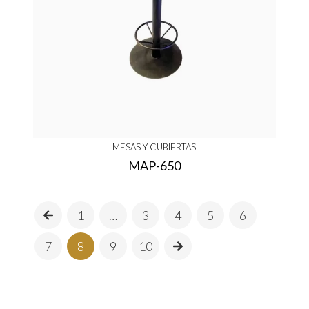
MESAS Y CUBIERTAS
MAP-650
1
…
3
4
5
6
7
8
9
10